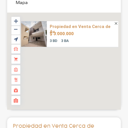
Mapa
Propiedad en Venta Cerca de
Av...
$ 3.000.000
3 BD
3 BA
Propiedad en Venta Cerca de