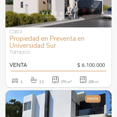
Casa
Propiedad en Preventa en
Universidad Sur
Tampico
$ 6.100.000
VENTA
2
3
3.5
270 m
200
m²
RENTA