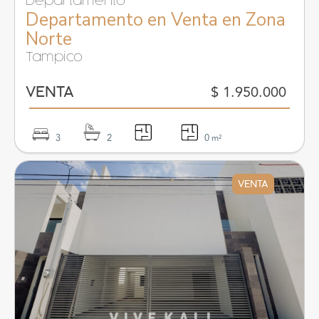
Departamento
Departamento en Venta en Zona
Norte
Tampico
$ 1.950.000
VENTA
3
2
0
m²
VENTA