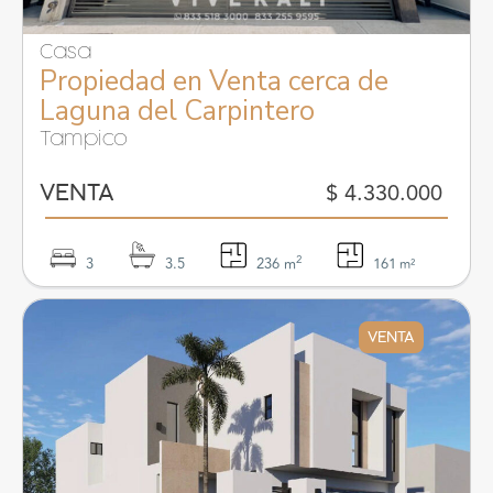
Casa
Propiedad en Venta cerca de
Laguna del Carpintero
Tampico
$ 4.330.000
VENTA
2
3
3.5
236 m
161
m²
VENTA