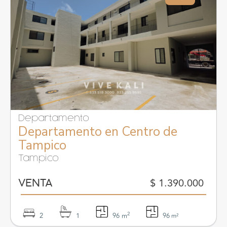
Departamento
Departamento en Centro de
Tampico
Tampico
$ 1.390.000
VENTA
2
2
1
96 m
96
m²