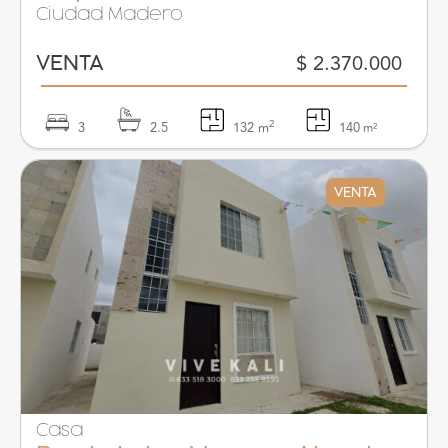
Ciudad Madero
$ 2.370.000
VENTA
2
3
2.5
132 m
140
m²
VENTA
Casa