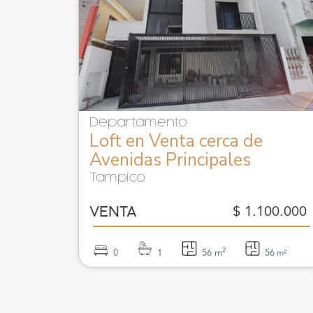
Departamento
Loft en Venta cerca de
Avenidas Principales
Tampico
$ 1.100.000
VENTA
2
0
1
56 m
56
m²