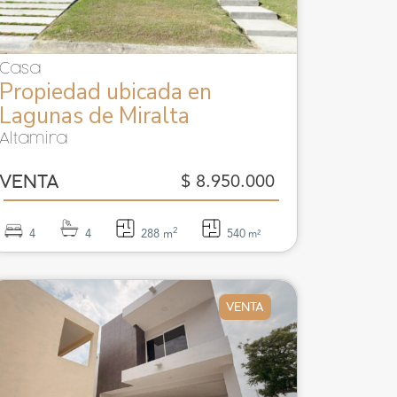
Casa
Propiedad ubicada en
Lagunas de Miralta
Altamira
$ 8.950.000
VENTA
2
4
4
288 m
540
m²
VENTA