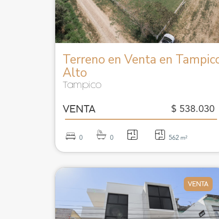
Terreno en Venta en Tampic
Alto
Tampico
$ 538.030
VENTA
0
0
562
m²
VENTA