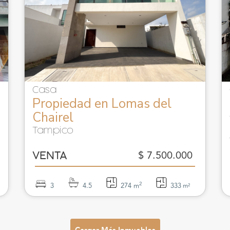
Casa
Propiedad en Lomas del
Chairel
Tampico
$ 7.500.000
VENTA
2
3
4.5
274 m
333
m²