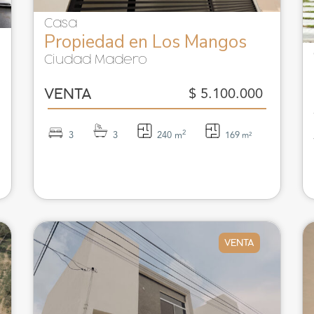
Casa
Propiedad en Los Mangos
Ciudad Madero
$ 5.100.000
VENTA
2
3
3
240 m
169
m²
VENTA