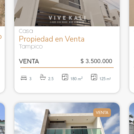
Casa
o
Propiedad en Venta
Tampico
$ 3.500.000
VENTA
2
3
2.5
180 m
125
m²
VENTA