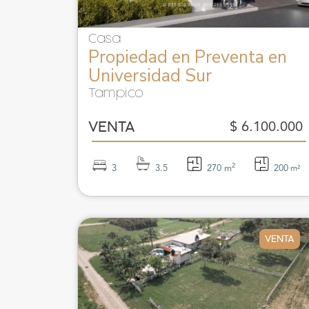
Casa
Propiedad en Preventa en
Universidad Sur
Tampico
$ 6.100.000
VENTA
2
3
3.5
270 m
200
m²
VENTA