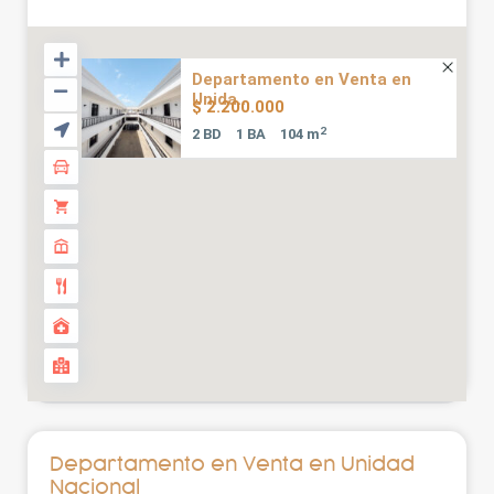
Departamento en Venta en
Unida...
$ 2.200.000
2
2 BD
1 BA
104 m
Departamento en Venta en Unidad
Nacional