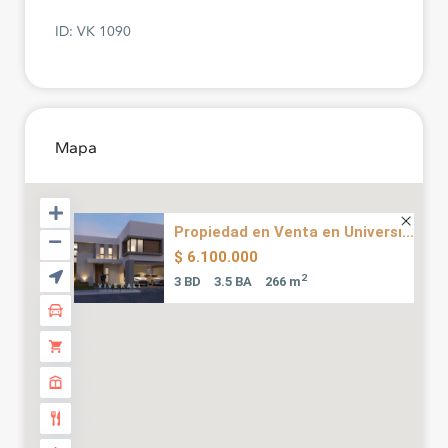
ID: VK 1090
Mapa
Propiedad en Venta en Universi...
$ 6.100.000
2
3 BD
3.5 BA
266 m