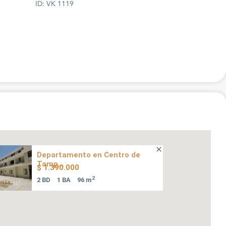
ID: VK 1119
Departamento en Centro de
Tamp...
$ 1.390.000
2
2 BD
1 BA
96 m