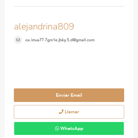
alejandrina809
ox.imus77.7gm1e.jbky.5.d@gmail.com
Enviar Email
Llamar
WhatsApp