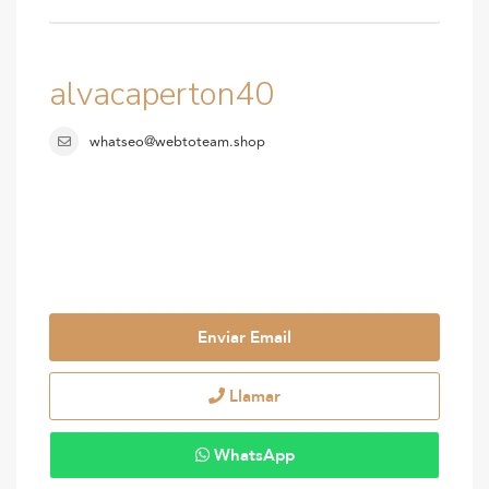
alvacaperton40
whatseo@webtoteam.shop
Enviar Email
Llamar
WhatsApp