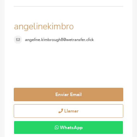
angelinekimbro
angeline.kimbrough8@wetransfer.click
Enviar Email
Llamar
WhatsApp