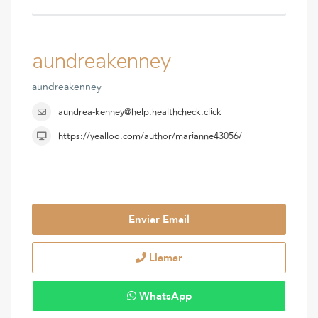
aundreakenney
aundreakenney
aundrea-kenney@help.healthcheck.click
https://yealloo.com/author/marianne43056/
Enviar Email
Llamar
WhatsApp