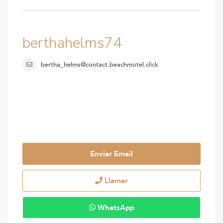
berthahelms74
bertha_helms@contact.beachmotel.click
Enviar Email
Llamar
WhatsApp