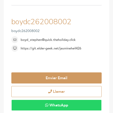
boydc262008002
boydc262008002
boyd_stephen@quick.theholiday.click
https://git.elder-geek.net/jasmineheil426
Enviar Email
Llamar
WhatsApp