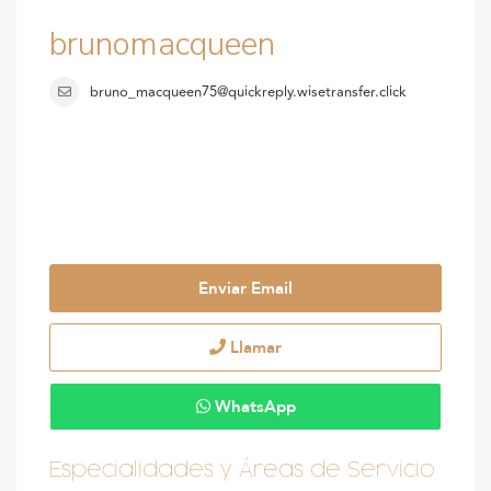
brunomacqueen
bruno_macqueen75@quickreply.wisetransfer.click
Enviar Email
Llamar
WhatsApp
Especialidades y Áreas de Servicio