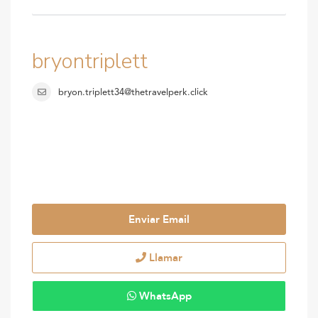
bryontriplett
bryon.triplett34@thetravelperk.click
Enviar Email
Llamar
WhatsApp