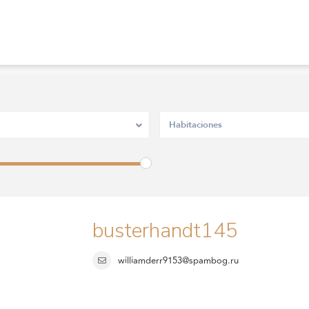
Habitaciones
busterhandt145
williamderr9153@spambog.ru