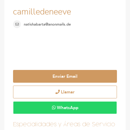
camilledeneeve
natishabarta@anonmails.de
Enviar Email
Llamar
WhatsApp
Especialidades y Áreas de Servicio