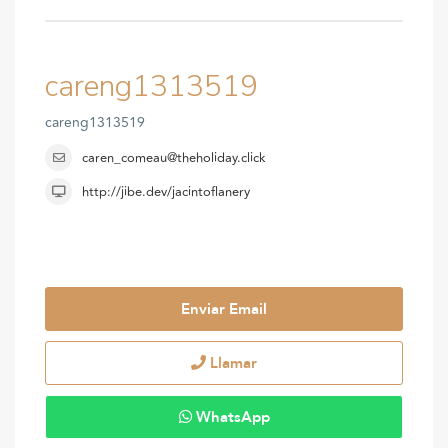
careng1313519
careng1313519
caren_comeau@theholiday.click
http://jibe.dev/jacintoflanery
Enviar Email
Llamar
WhatsApp