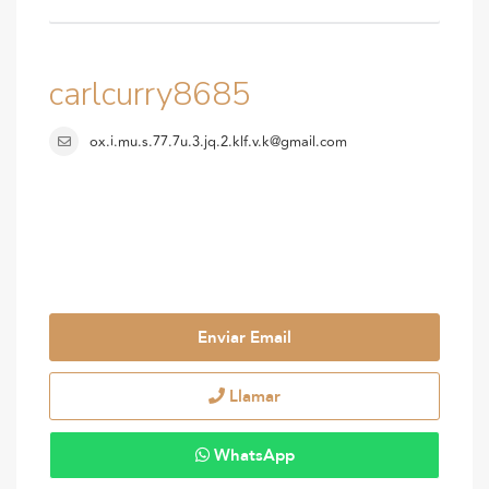
carlcurry8685
ox.i.mu.s.77.7u.3.jq.2.klf.v.k@gmail.com
Enviar Email
Llamar
WhatsApp