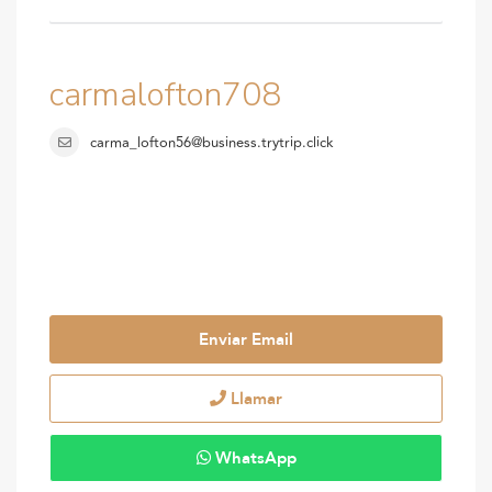
carmalofton708
carma_lofton56@business.trytrip.click
Enviar Email
Llamar
WhatsApp