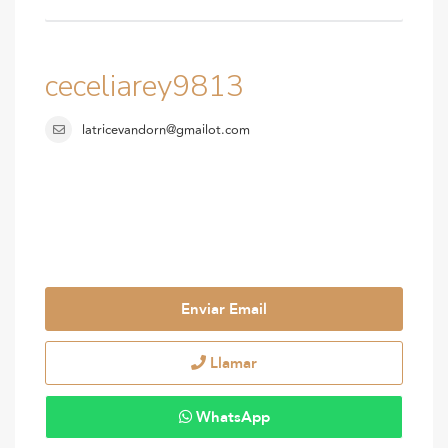
ceceliarey9813
latricevandorn@gmailot.com
Enviar Email
Llamar
WhatsApp