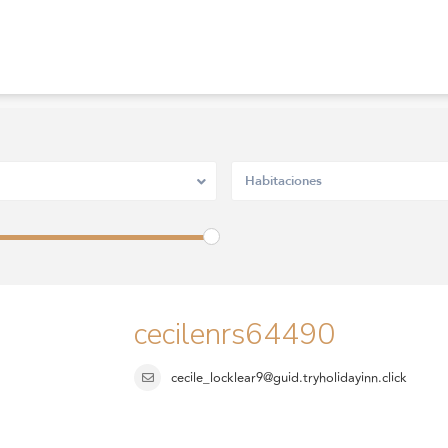
Habitaciones
cecilenrs64490
cecile_locklear9@guid.tryholidayinn.click