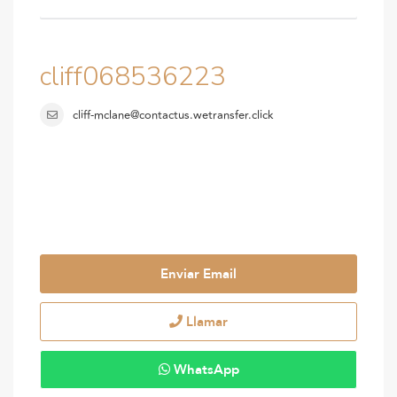
cliff068536223
cliff-mclane@contactus.wetransfer.click
Enviar Email
Llamar
WhatsApp