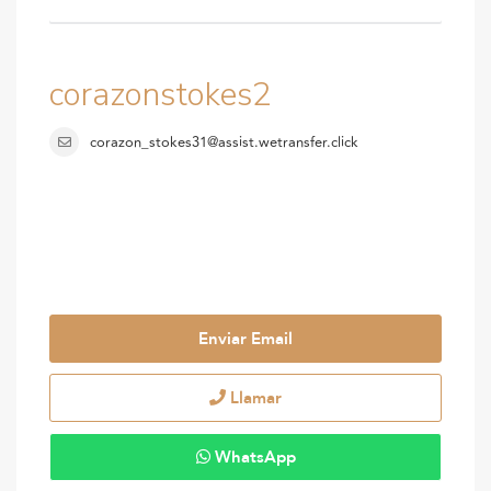
corazonstokes2
corazon_stokes31@assist.wetransfer.click
Enviar Email
Llamar
WhatsApp