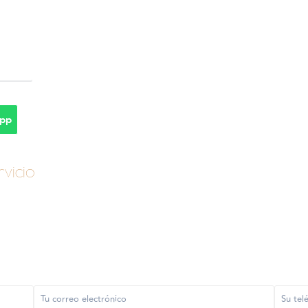
pp
vicio