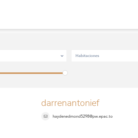
Habitaciones
darrenantonief
haydenedmond5298@pw.epac.to