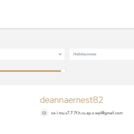
Habitaciones
deannaernest82
ox.i.mu.s7.7.7f.h.ru.ap.z.wpl@gmail.com