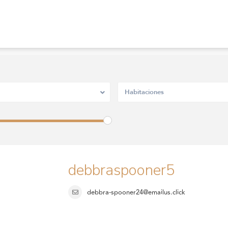
Habitaciones
debbraspooner5
debbra-spooner24@emailus.click