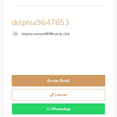
delphia9647853
delphia-cantwell40@trytrip.click
Enviar Email
Llamar
WhatsApp