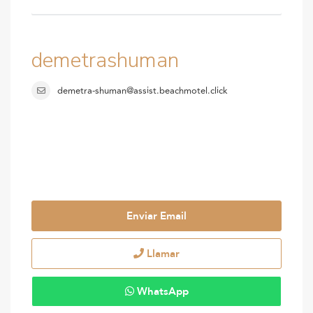
demetrashuman
demetra-shuman@assist.beachmotel.click
Enviar Email
Llamar
WhatsApp