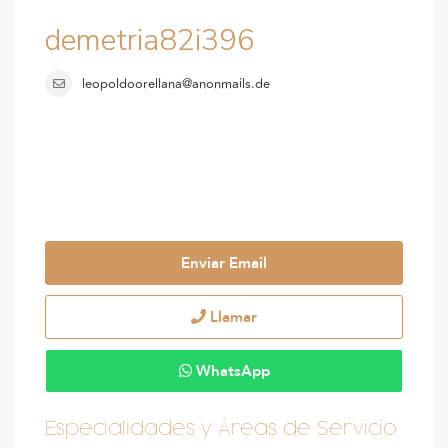
demetria82i396
leopoldoorellana@anonmails.de
Enviar Email
Llamar
WhatsApp
Especialidades y Áreas de Servicio