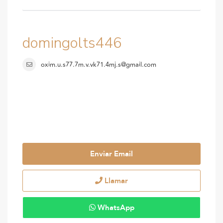
domingolts446
oxim.u.s77.7m.v.vk71.4mj.s@gmail.com
Enviar Email
Llamar
WhatsApp