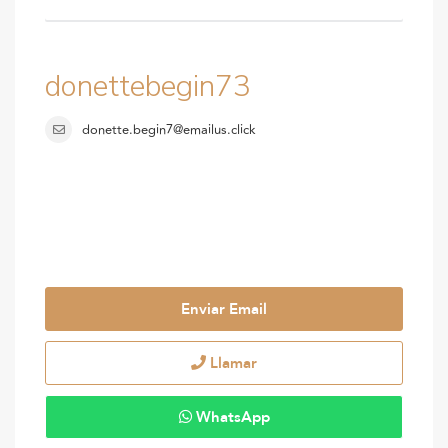
donettebegin73
donette.begin7@emailus.click
Enviar Email
Llamar
WhatsApp