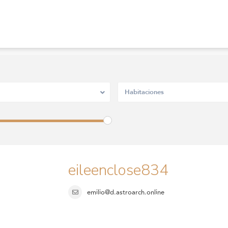
Habitaciones
eileenclose834
emilio@d.astroarch.online