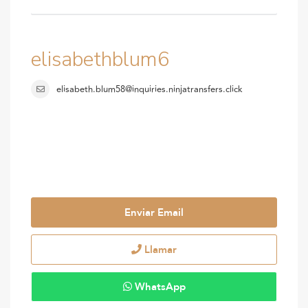
elisabethblum6
elisabeth.blum58@inquiries.ninjatransfers.click
Enviar Email
Llamar
WhatsApp