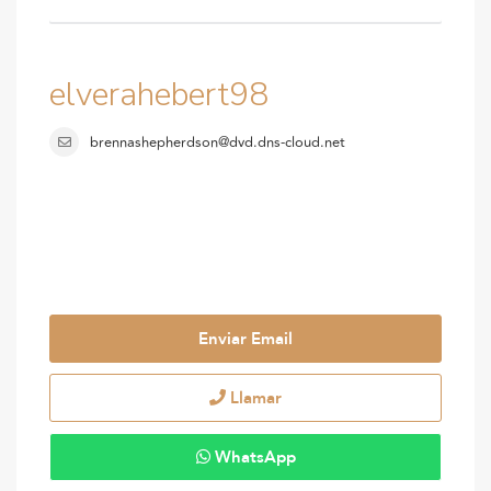
elverahebert98
brennashepherdson@dvd.dns-cloud.net
Enviar Email
Llamar
WhatsApp