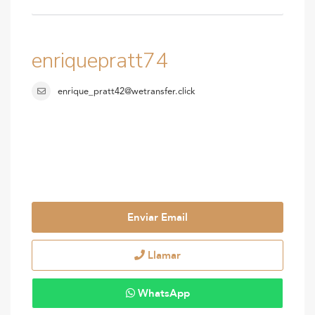
enriquepratt74
enrique_pratt42@wetransfer.click
Enviar Email
Llamar
WhatsApp