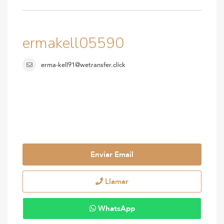
ermakell05590
erma-kell91@wetransfer.click
Enviar Email
Llamar
WhatsApp