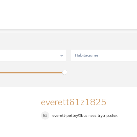
Habitaciones
everett61z1825
everett-pettey@business.trytrip.click