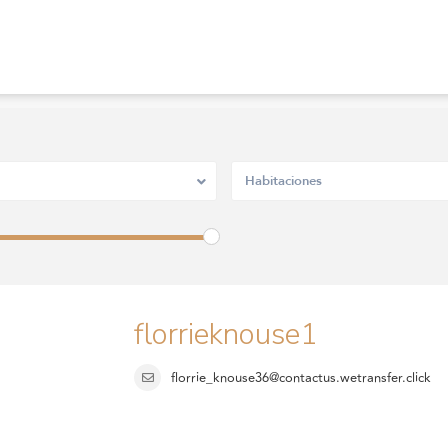
Habitaciones
florrieknouse1
florrie_knouse36@contactus.wetransfer.click