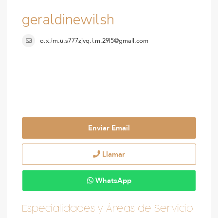
geraldinewilsh
o.x.im.u.s777zjvq.i.m.29l5@gmail.com
Enviar Email
Llamar
WhatsApp
Especialidades y Áreas de Servicio