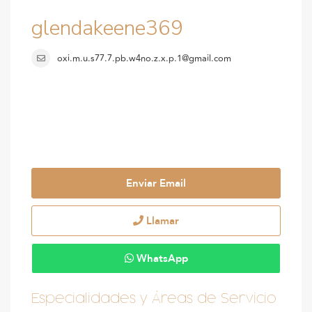
glendakeene369
oxi.m.u.s77.7.pb.w4no.z.x.p.1@gmail.com
Enviar Email
Llamar
WhatsApp
Especialidades y Áreas de Servicio