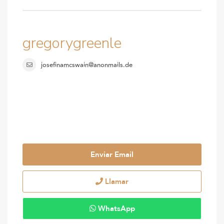
gregorygreenle
josefinamcswain@anonmails.de
Enviar Email
Llamar
WhatsApp