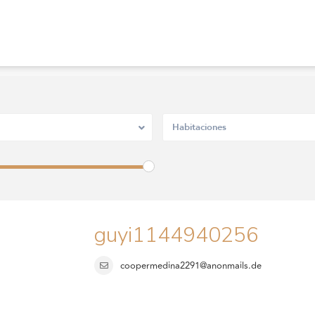
Habitaciones
guyi1144940256
coopermedina2291@anonmails.de