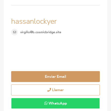
hassanlockyer
virgilio@b.cosmicbridge.site
Enviar Email
Llamar
WhatsApp