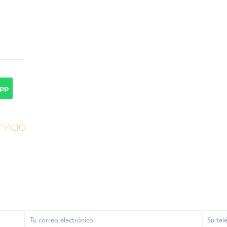
pp
vicio