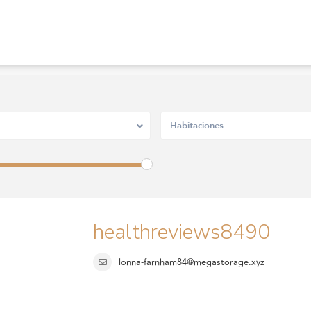
Habitaciones
healthreviews8490
lonna-farnham84@megastorage.xyz