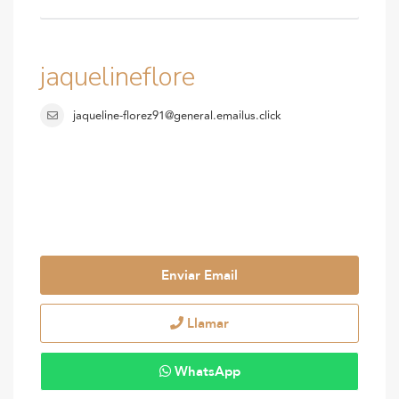
jaquelineflore
jaqueline-florez91@general.emailus.click
Enviar Email
Llamar
WhatsApp