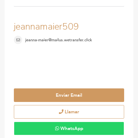
jeannamaier509
jeanna-maier@mailus.wetransfer.click
Enviar Email
Llamar
WhatsApp