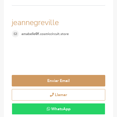
jeannegreville
amabelle@f.cosmiccircuit.store
Enviar Email
Llamar
WhatsApp