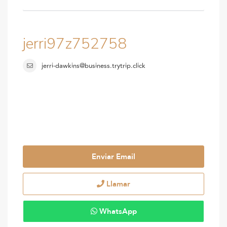
jerri97z752758
jerri-dawkins@business.trytrip.click
Enviar Email
Llamar
WhatsApp