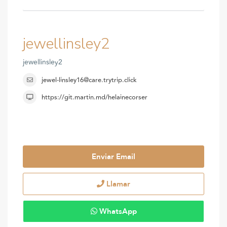
jewellinsley2
jewellinsley2
jewel-linsley16@care.trytrip.click
https://git.martin.md/helainecorser
Enviar Email
Llamar
WhatsApp