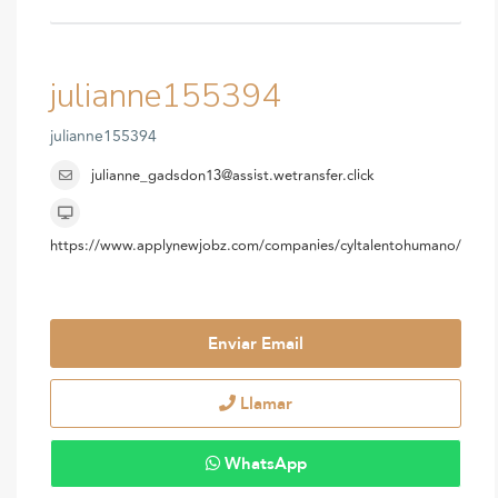
julianne155394
julianne155394
julianne_gadsdon13@assist.wetransfer.click
https://www.applynewjobz.com/companies/cyltalentohumano/
Enviar Email
Llamar
WhatsApp